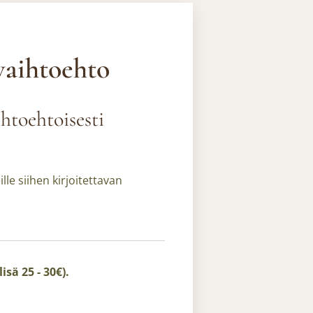
vaihtoehto
htoehtoisesti
lle siihen kirjoitettavan
isä 25 - 30€).