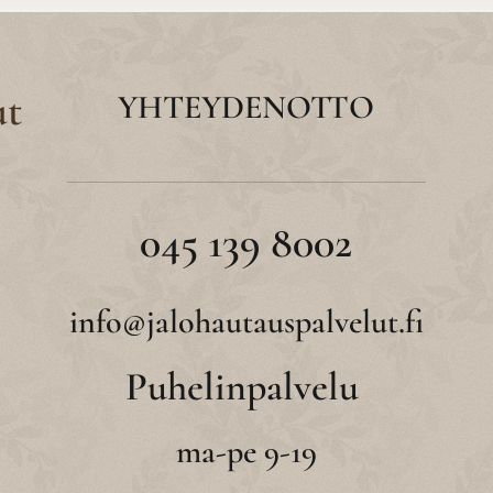
ut
YHTEYDENOTTO
045 139 8002
info@jalohautauspalvelut.fi
Puhelinpalvelu
ma-pe 9-19