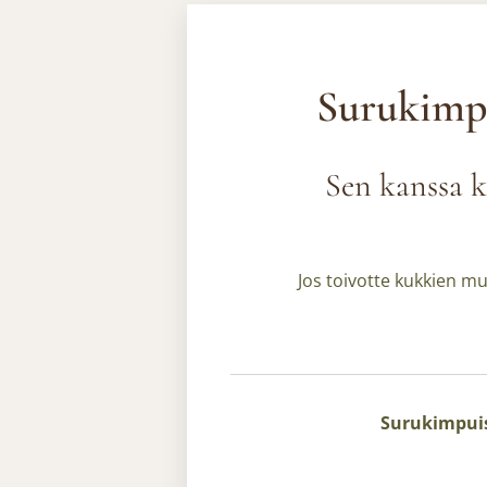
Surukimpp
Sen kanssa k
Jos toivotte kukkien muk
Surukimpuis