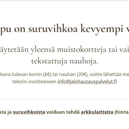
u on suruvihkoa kevyempi 
äytetään yleensä muistokortteja tai vai
tekstattuja nauhoja.
ana tulevan kortin (6€) tai nauhan (20€), voitte lähettää mei
tekstin osoitteeseen
info@jalohautauspalvelut.fi
ta ja
suruvihkoista
voidaan tehdä
arkkulaitteita
(hintal