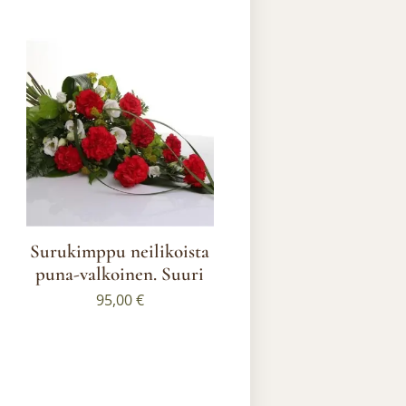
Surukimppu neilikoista
puna-valkoinen. Suuri
95,00
€