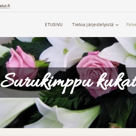
lut.fi
ETUSIVU
Tietoa järjestelyistä
Palv
Surukimppu kukat