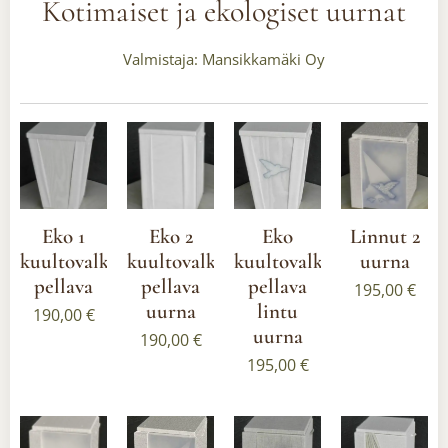
Kotimaiset ja ekologiset uurnat
Valmistaja: Mansikkamäki Oy
Eko 1
Eko 2
Eko
Linnut 2
kuultovalkoinen
kuultovalkoinen
kuultovalkoinen
uurna
pellava
pellava
pellava
195,00
€
uurna
lintu
190,00
€
uurna
190,00
€
195,00
€