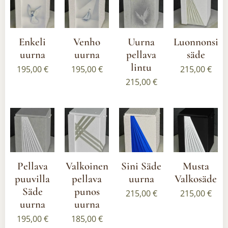
Enkeli
Venho
Uurna
Luonnonsilkk
uurna
uurna
pellava
säde
lintu
195,00
€
195,00
€
215,00
€
215,00
€
Pellava
Valkoinen
Sini Säde
Musta
puuvilla
pellava
uurna
Valkosäde
Säde
punos
215,00
€
215,00
€
uurna
uurna
195,00
€
185,00
€