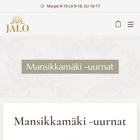
Ma-pe 9-19 LA 9-18, SU 10-17
Mansikkamäki -uurnat
Mansikkamäki -uurnat