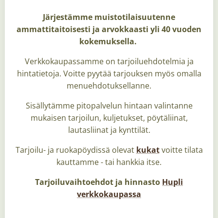
J
ärjestämme muistotilaisuutenne
ammattitaitoisesti ja arvokkaasti yli 40 vuoden
kokemuksella.
Verkkokaupassamme on tarjoiluehdotelmia ja
hintatietoja. Voitte pyytää tarjouksen myös omalla
menuehdotuksellanne.
Sisällytämme pitopalvelun hintaan valintanne
mukaisen tarjoilun, kuljetukset, pöytäliinat,
lautasliinat ja kynttilät.
Tarjoilu- ja ruokapöydissä olevat
kukat
voitte tilata
kauttamme - tai hankkia itse.
Tarjoiluvaihtoehdot ja hinnasto
Hupli
verkkokaupassa