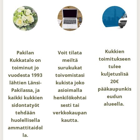
Kukkien
Pakilan
Voit tilata
toimitukseen
Kukkatalo on
meiltä
tulee
toiminut jo
surukukat
kuljetuslisä
vuodesta 1993
toivomistasi
20€
lähtien Länsi-
kukista joko
pääkaupunkis
Pakilassa, ja
asioimalla
eudun
kaikki kukkien
henkilökohtai
alueella.
sidontatyöt
sesti tai
tehdään
verkkokaupan
huolellisella
kautta.
ammattitaidol
la.