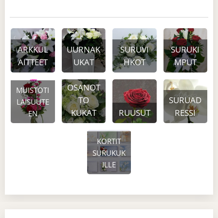
ARKKUL
UURNAK
SURUVI
SURUKI
AITTEET
UKAT
HKOT
MPUT
OSANOT
MUISTOTI
TO
SURUAD
LAISUUTE
KUKAT
RUUSUT
RESSI
EN
KORTIT
SURUKUK
ILLE