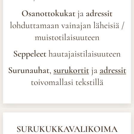
Osanottokukat
ja
adressit
lohduttamaan vainajan läheisiä /
muistotilaisuuteen
Seppeleet
hautajaistilaisuuteen
Surunauhat
,
surukortit
ja
adressit
toivomallasi tekstillä
SURUKUKKAVALIKOIMA