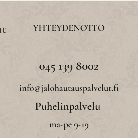
ut
YHTEYDENOTTO
045 139 8002
info@jalohautauspalvelut.fi
Puhelinpalvelu
ma-pe 9-19