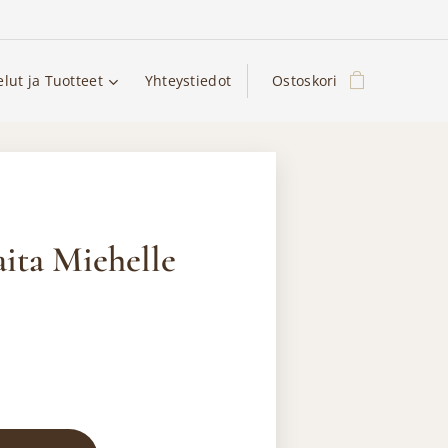
elut ja Tuotteet
Yhteystiedot
Ostoskori
aita Miehelle