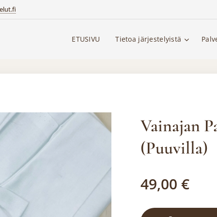
lut.fi
ETUSIVU
Tietoa järjestelyistä
Palv
Vainajan P
(Puuvilla)
49,00
€