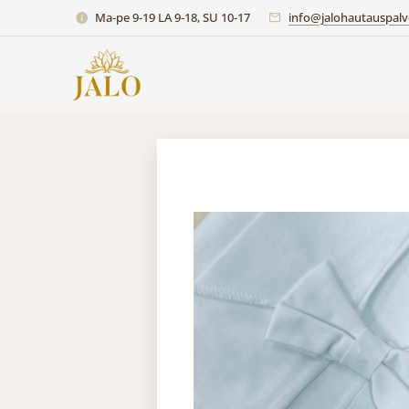
Ma-pe 9-19 LA 9-18, SU 10-17
info@jalohautauspalve