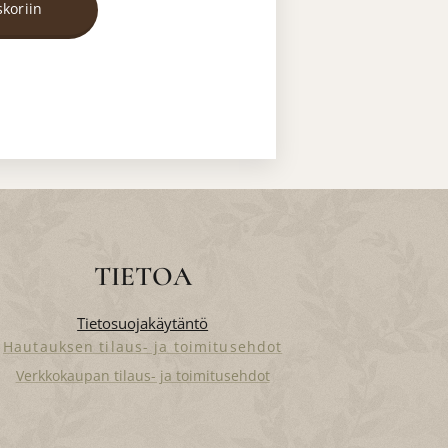
skoriin
TIETOA
Tietosuojakäytäntö
Hautauksen tilaus- ja toimitusehdot
Verkkokaupan tilaus- ja toimitusehdot