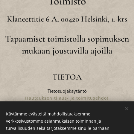
Toimisto
Klaneettitie 6 A, 00420 Helsinki, 1. krs
Tapaamiset toimistolla sopimuksen
mukaan joustavilla ajoilla
TIETOA
Tietosuojakäytäntö
Hautauksen tilaus- ja toimitusehdot
Verkkokaupan tilaus- ja toimitusehdot
Käytämme evästeitä mahdollistaaksemme
verkkosivustomme asianmukaisen toiminnan ja
turvallisuuden sekä tarjotaksemme sinulle parhaan
Evästeet