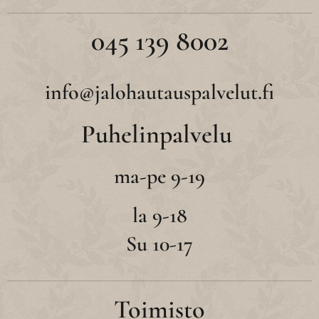
045 139 8002
info@jalohautauspalvelut.fi
Puhelinpalvelu
ma-pe 9-19
la 9-18
Su 10-17
Toimisto