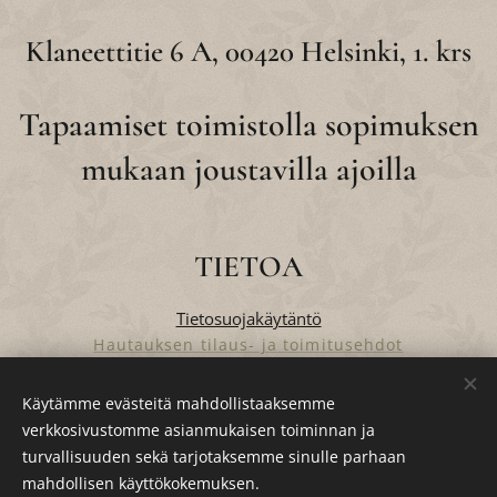
Klaneettitie 6 A, 00420 Helsinki, 1. krs
Tapaamiset toimistolla sopimuksen
mukaan joustavilla ajoilla
TIETOA
Tietosuojakäytäntö
Hautauksen tilaus- ja toimitusehdot
Verkkokaupan tilaus- ja toimitusehdot
Käytämme evästeitä mahdollistaaksemme
verkkosivustomme asianmukaisen toiminnan ja
turvallisuuden sekä tarjotaksemme sinulle parhaan
Evästeet
mahdollisen käyttökokemuksen.