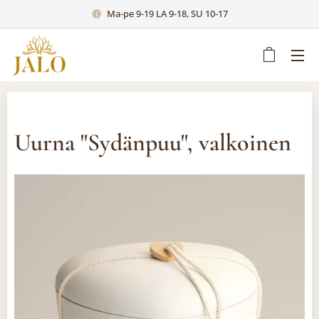
Ma-pe 9-19 LA 9-18, SU 10-17
Uurna "Sydänpuu", valkoinen