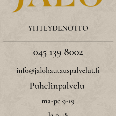
YHTEYDENOTTO
045 139 8002
info@jalohautauspalvelut.fi
Puhelinpalvelu
ma-pe 9-19
la 9-18