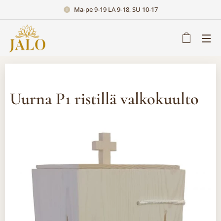
Ma-pe 9-19 LA 9-18, SU 10-17
Uurna P1 ristillä valkokuulto