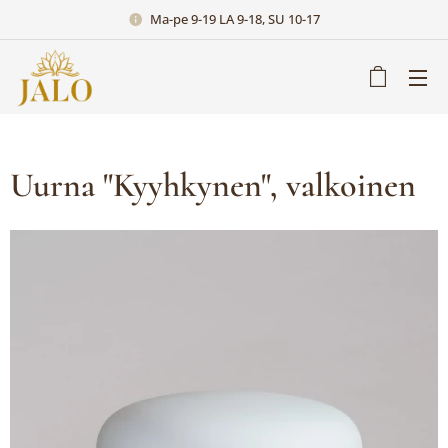
Ma-pe 9-19 LA 9-18, SU 10-17
Uurna "Kyyhkynen", valkoinen