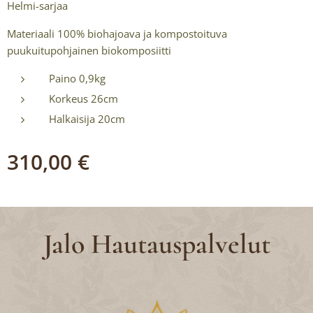
Helmi-sarjaa
Materiaali 100% biohajoava ja kompostoituva
puukuitupohjainen biokomposiitti
Paino 0,9kg
Korkeus 26cm
Halkaisija 20cm
310,00
€
Jalo Hautauspalvelut