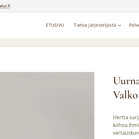
lut.fi
ETUSIVU
Tietoa järjestelyistä
Palv
Uurna
Valko
Hertta-sarj
kohoa ihmi
vertauskuv