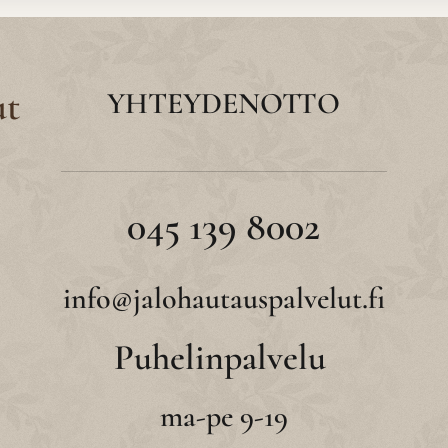
ut
YHTEYDENOTTO
045 139 8002
info@jalohautauspalvelut.fi
Puhelinpalvelu
ma-pe 9-19