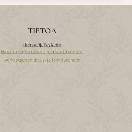
TIETOA
Tietosuojakäytäntö
Hautauksen tilaus- ja toimitusehdot
Verkkokaupan tilaus- ja toimitusehdot