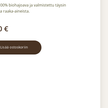
00% biohajoava ja valmistettu täysin
a raaka-aineista.
0
€
Lisää ostoskoriin