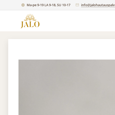
Ma-pe 9-19 LA 9-18, SU 10-17
info@jalohautauspalve