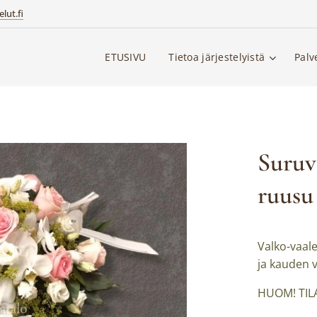
lut.fi
ETUSIVU
Tietoa järjestelyistä
Palv
Suruv
ruusu
Valko-vaal
ja kauden v
HUOM! TIL