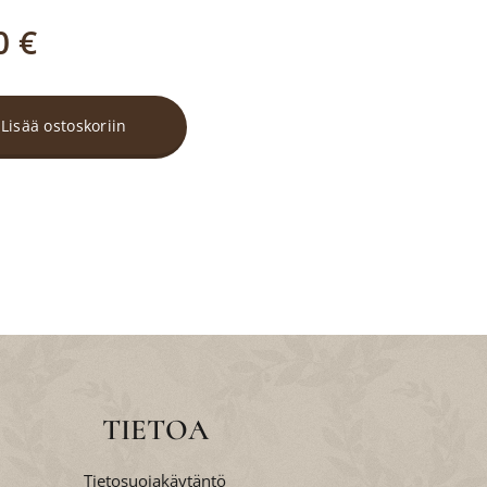
0
€
Lisää ostoskoriin
TIETOA
Tietosuojakäytäntö