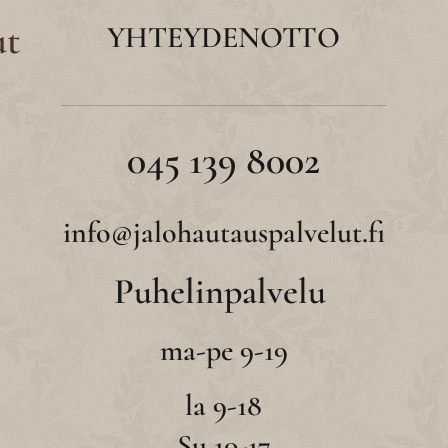
ut
YHTEYDENOTTO
045 139 8002
info@jalohautauspalvelut.fi
Puhelinpalvelu
ma-pe 9-19
la 9-18
Su 10-17