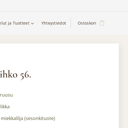
elut ja Tuotteet
Yhteystiedot
Ostoskori
ihko 56.
 ruusu
likka
 miekkalilja (sesonkituote)