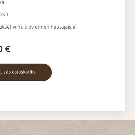
ka
reät
kset viim. 5 pv ennen hautajaisia!
0
€
Lisää ostoskoriin