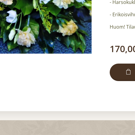
- Harsokuk
- Erikoisvih
Huom! Tilau
170,0