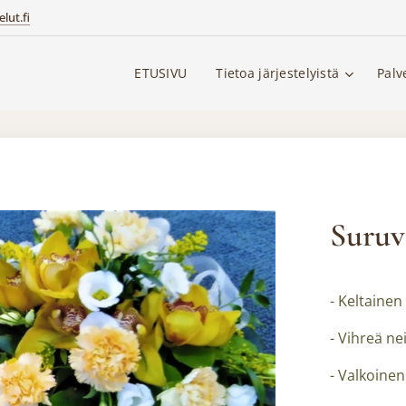
lut.fi
ETUSIVU
Tietoa järjestelyistä
Palv
Suruv
- Keltainen
- Vihreä nei
- Valkoinen