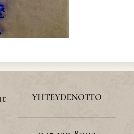
ut
YHTEYDENOTTO
045 139 8002