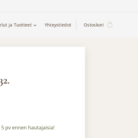
elut ja Tuotteet
Yhteystiedot
Ostoskori
32.
. 5 pv ennen hautajaisia!