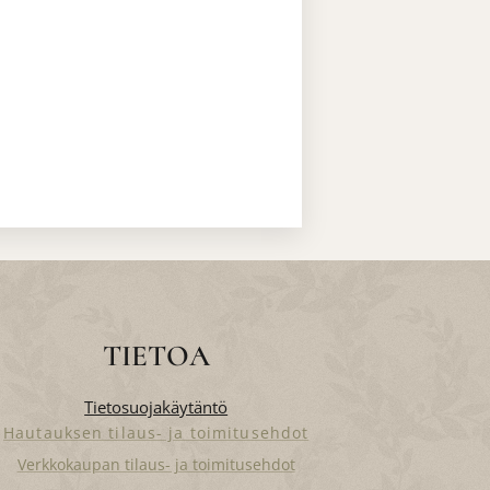
TIETOA
Tietosuojakäytäntö
Hautauksen tilaus- ja toimitusehdot
Verkkokaupan tilaus- ja toimitusehdot