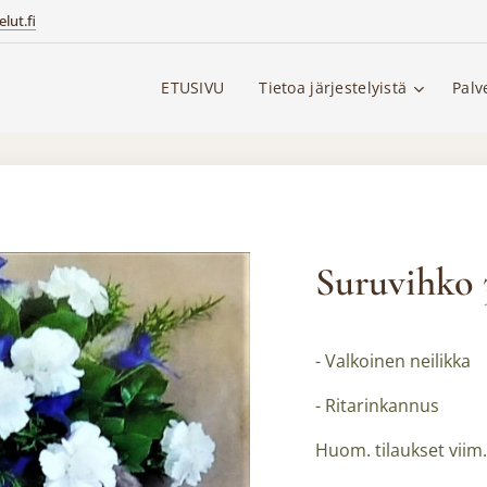
lut.fi
ETUSIVU
Tietoa järjestelyistä
Palv
Suruvihko 
- Valkoinen neilikka
- Ritarinkannus
Huom. tilaukset viim