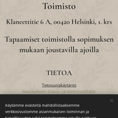
Toimisto
Klaneettitie 6 A, 00420 Helsinki, 1. krs
Tapaamiset toimistolla sopimuksen
mukaan joustavilla ajoilla
TIETOA
Tietosuojakäytäntö
Hautauksen tilaus- ja toimitusehdot
Verkkokaupan tilaus- ja toimitusehdot
Käytämme evästeitä mahdollistaaksemme
verkkosivustomme asianmukaisen toiminnan ja
turvallisuuden sekä tarjotaksemme sinulle parhaan