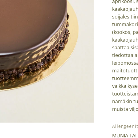
aprikoosi, 
kaakaojauh
soijalesitii
tummakoris
(kookos, pa
kaakaojauhe,
saattaa sis
tiedottaa a
leipomossa
maitotuott
tuotteemme
vaikka kyse
tuotteista
nämäkin tuo
muista viljo
Allergeeni
MUNIA TAI