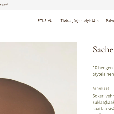
lut.fi
ETUSIVU
Tietoa järjestelyistä
Palv
Sache
10 hengen K
täyteläine
Ainekset
Sokeri,veh
suklaa(kaa
saattaa sis