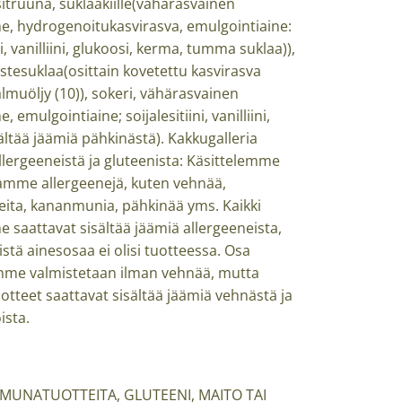
sitruuna, suklaakiille(vähärasvainen
e, hydrogenoitukasvirasva, emulgointiaine:
ni, vanilliini, glukoosi, kerma, tumma suklaa)),
tesuklaa(osittain kovetettu kasvirasva
lmuöljy (10)), sokeri, vähärasvainen
 emulgointiaine; soijalesitiini, vanilliini,
ältää jäämiä pähkinästä). Kakkugalleria
llergeeneistä ja gluteenista: Käsittelemme
mme allergeenejä, kuten vehnää,
eita, kananmunia, pähkinää yms. Kaikki
 saattavat sisältää jäämiä allergeeneista,
istä ainesosaa ei olisi tuotteessa. Osa
mme valmistetaan ilman vehnää, mutta
tteet saattavat sisältää jäämiä vehnästä ja
ista.
t
 MUNATUOTTEITA, GLUTEENI, MAITO TAI