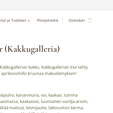
elut ja Tuotteet
Yhteystiedot
Ostoskori
r (Kakkugalleria)
akkugallerian kakku. Kakkugallerian itse tehty
n aprikoosihillo kruunaa makuelämyksen!
näjauho, kananmuna, voi, kaakao, tumma
kaomassa, kaakaovoi, luontainen vanilja-aromi,
ältää maitoa), leivinjauhe, laktoositon kerma,