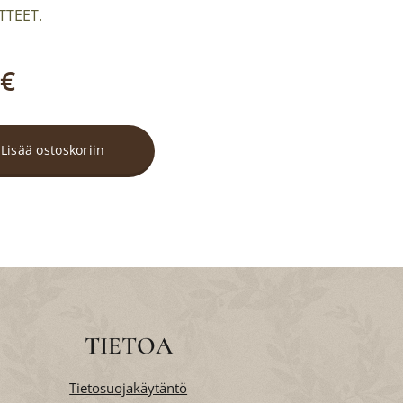
TTEET.
€
Lisää ostoskoriin
TIETOA
Tietosuojakäytäntö