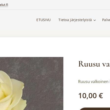
lut.fi
ETUSIVU
Tietoa järjestelyistä
Palv
Ruusu va
Ruusu valkoinen 
10,00
€