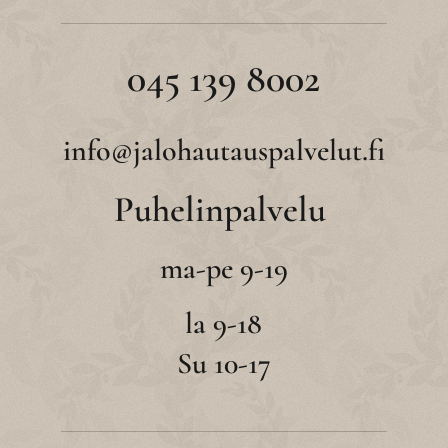
045 139 8002
info@jalohautauspalvelut.fi
Puhelinpalvelu
ma-pe 9-19
la 9-18
Su 10-17