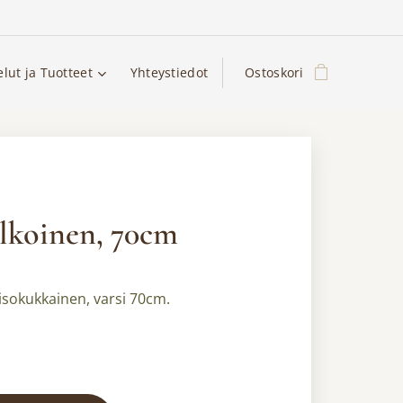
elut ja Tuotteet
Yhteystiedot
Ostoskori
lkoinen, 70cm
isokukkainen, varsi 70cm.