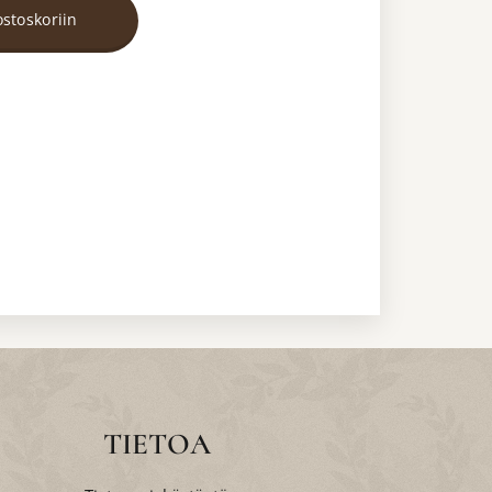
ostoskoriin
TIETOA