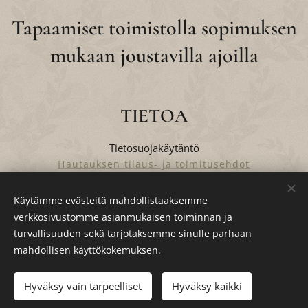
Tapaamiset toimistolla sopimuksen
mukaan joustavilla ajoilla
TIETOA
Tietosuojakäytäntö
Hautauksen tilaus- ja toimitusehdot
Verkkokaupan tilaus- ja toimitusehdot
Käytämme evästeitä mahdollistaaksemme
verkkosivustomme asianmukaisen toiminnan ja
turvallisuuden sekä tarjotaksemme sinulle parhaan
Evästeet
mahdollisen käyttökokemuksen.
Lisää ostoskoriin
Hyväksy vain tarpeelliset
Hyväksy kaikki