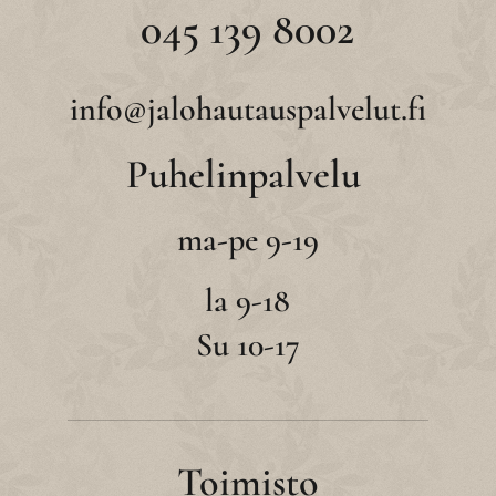
045 139 8002
info@jalohautauspalvelut.fi
Puhelinpalvelu
ma-pe 9-19
la 9-18
Su 10-17
Toimisto