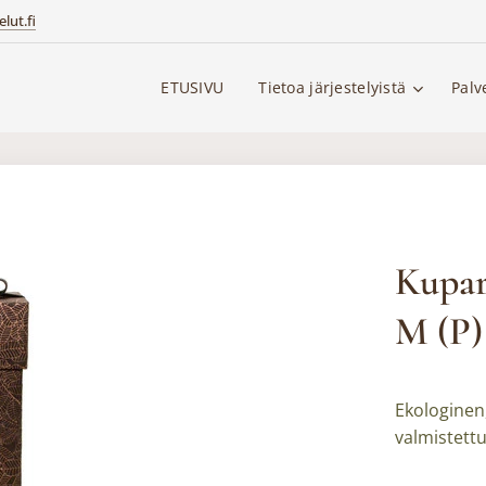
lut.fi
ETUSIVU
Tietoa järjestelyistä
Palv
Kupar
M (P)
Ekologinen,
valmistettu