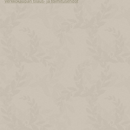
Verkkokaupan tilaus- ja toimitusehdot