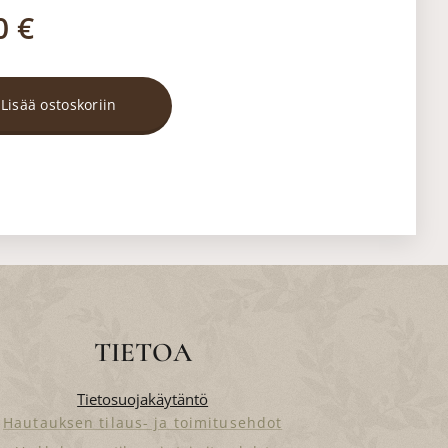
0
€
Lisää ostoskoriin
TIETOA
Tietosuojakäytäntö
Hautauksen tilaus- ja toimitusehdot