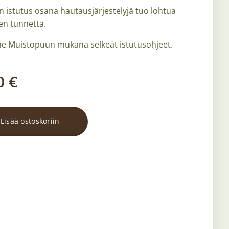
 istutus osana hautausjärjestelyjä tuo lohtua
en tunnetta.
 Muistopuun mukana selkeät istutusohjeet.
0
€
Lisää ostoskoriin