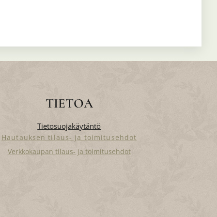
TIETOA
Tietosuojakäytäntö
Hautauksen tilaus- ja toimitusehdot
Verkkokaupan tilaus- ja toimitusehdot