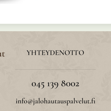
ut
YHTEYDENOTTO
045 139 8002
info@jalohautauspalvelut.fi