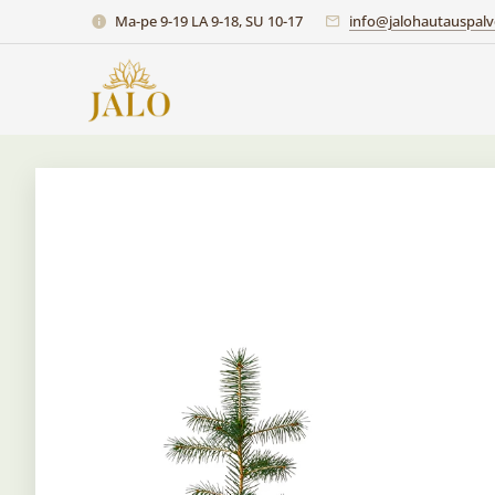
Ma-pe 9-19 LA 9-18, SU 10-17
info@jalohautauspalve