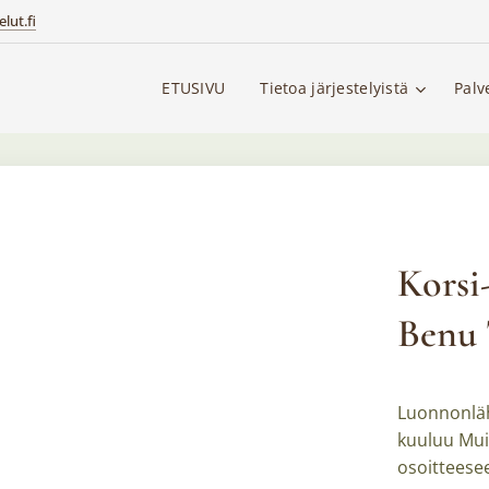
lut.fi
ETUSIVU
Tietoa järjestelyistä
Palv
Korsi
Benu 
Luonnonläh
kuuluu Mui
osoitteese