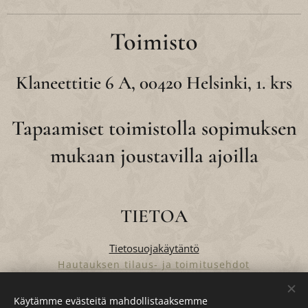
Toimisto
Klaneettitie 6 A, 00420 Helsinki, 1. krs
Tapaamiset toimistolla sopimuksen
mukaan joustavilla ajoilla
TIETOA
Tietosuojakäytäntö
Hautauksen tilaus- ja toimitusehdot
Verkkokaupan tilaus- ja toimitusehdot
Käytämme evästeitä mahdollistaaksemme