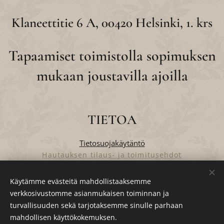
Klaneettitie 6 A, 00420 Helsinki, 1. krs
Tapaamiset toimistolla sopimuksen
mukaan joustavilla ajoilla
TIETOA
Tietosuojakäytäntö
Hautauksen tilaus- ja toimitusehdot
Verkkokaupan tilaus- ja toimitusehdot
Käytämme evästeitä mahdollistaaksemme
verkkosivustomme asianmukaisen toiminnan ja
turvallisuuden sekä tarjotaksemme sinulle parhaan
Evästeet
mahdollisen käyttökokemuksen.