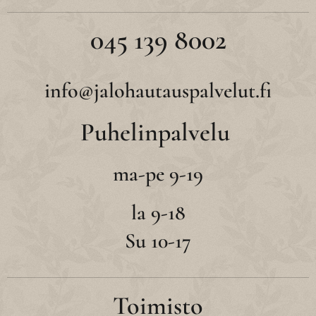
045 139 8002
info@jalohautauspalvelut.fi
Puhelinpalvelu
ma-pe 9-19
la 9-18
Su 10-17
Toimisto