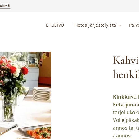
lut.fi
ETUSIVU
Tietoa järjestelyistä
Palv
Kahvip
henki
Kinkku
voi
Feta-pinaa
tarjoilukok
Voileipäkak
annos tai ta
/ annos.