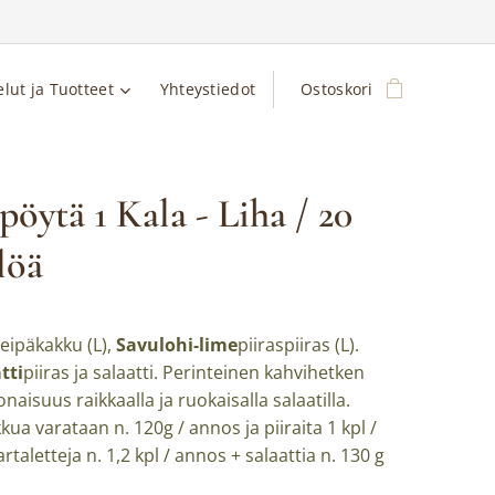
elut ja Tuotteet
Yhteystiedot
Ostoskori
öytä 1 Kala - Liha / 20
löä
leipäkakku (L),
Savulohi-lime
piiraspiiras (L).
tti
piiras ja salaatti. Perinteinen kahvihetken
onaisuus raikkaalla ja ruokaisalla salaatilla.
kua varataan n. 120g / annos ja piiraita 1 kpl /
rtaletteja n. 1,2 kpl / annos + salaattia n. 130 g