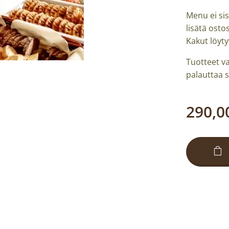
Menu ei sis
lisätä ost
Kakut löyt
Tuotteet va
palauttaa 
290,0