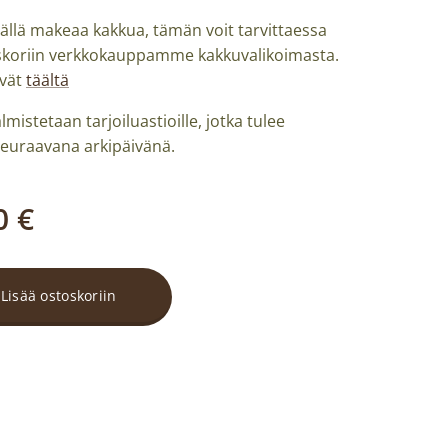
ällä makeaa kakkua, tämän voit tarvittaessa
oskoriin verkkokauppamme kakkuvalikoimasta.
yvät
täältä
lmistetaan tarjoiluastioille, jotka tulee
seuraavana arkipäivänä.
0
€
Lisää ostoskoriin