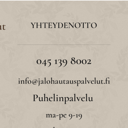
ut
YHTEYDENOTTO
045 139 8002
info@jalohautauspalvelut.fi
Puhelinpalvelu
ma-pe 9-19