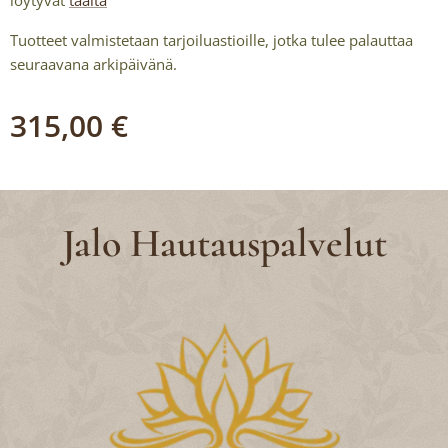
löytyvät
täältä
Tuotteet valmistetaan tarjoiluastioille, jotka tulee palauttaa
seuraavana arkipäivänä.
315,00
€
Jalo Hautauspalvelut