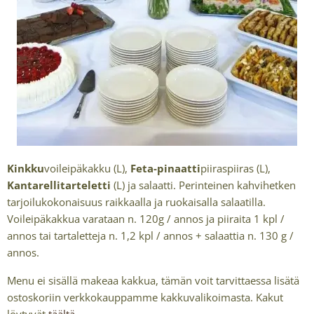
Kinkku
voileipäkakku (L),
Feta-pinaatti
piiraspiiras (L),
Kantarellitarteletti
(L) ja salaatti. Perinteinen kahvihetken
tarjoilukokonaisuus raikkaalla ja ruokaisalla salaatilla.
Voileipäkakkua varataan n. 120g / annos ja piiraita 1 kpl /
annos tai tartaletteja n. 1,2 kpl / annos + salaattia n. 130 g /
annos.
Menu ei sisällä makeaa kakkua, tämän voit tarvittaessa lisätä
ostoskoriin verkkokauppamme kakkuvalikoimasta. Kakut