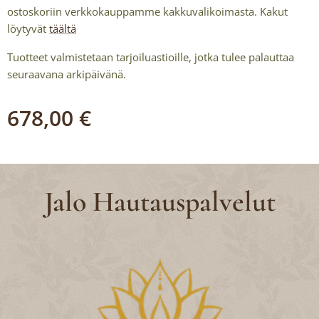
ostoskoriin verkkokauppamme kakkuvalikoimasta. Kakut
löytyvät
täältä
Tuotteet valmistetaan tarjoiluastioille, jotka tulee palauttaa
seuraavana arkipäivänä.
678,00
€
Jalo Hautauspalvelut