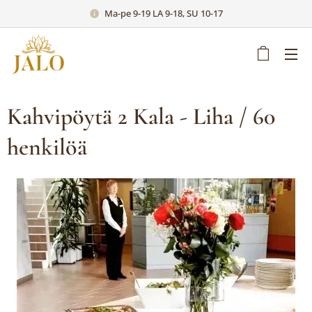
Ma-pe 9-19 LA 9-18, SU 10-17
Kahvipöytä 2 Kala - Liha / 60
henkilöä