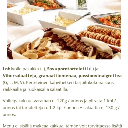
Lohi
voileipäkakku (L),
Savuporotarteletti
(L) ja
Vihersalaatteja, granaattiomenaa, passionvinaigrettea
(G, L, M, V). Perinteinen kahvihetken tarjoilukokonaisuus
raikkaalla ja ruokaisalla salaatilla.
Voileipäkakkua varataan n. 120g / annos ja piiraita 1 kpl /
annos tai tartaletteja n. 1,2 kpl / annos + salaattia n. 130 g /
annos.
Menu ei sisällä makeaa kakkua, tämän voit tarvittaessa lisätä