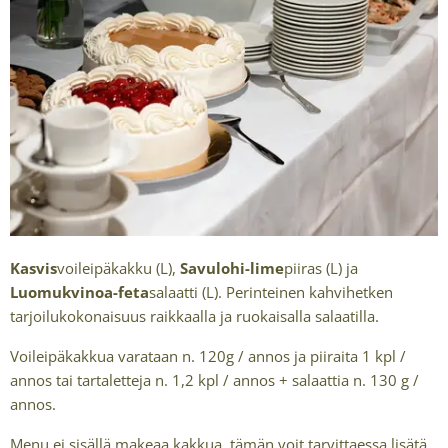
Kasvis
voileipäkakku (L),
Savulohi-lime
piiras (L) ja
Luomukvinoa-feta
salaatti (L). Perinteinen kahvihetken
tarjoilukokonaisuus raikkaalla ja ruokaisalla salaatilla.
Voileipäkakkua varataan n. 120g / annos ja piiraita 1 kpl /
annos tai tartaletteja n. 1,2 kpl / annos + salaattia n. 130 g /
annos.
Menu ei sisällä makeaa kakkua, tämän voit tarvittaessa lisätä