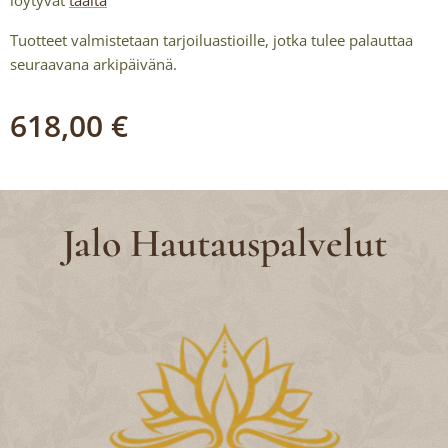
löytyvät
täältä
Tuotteet valmistetaan tarjoiluastioille, jotka tulee palauttaa
seuraavana arkipäivänä.
618,00
€
Jalo Hautauspalvelut