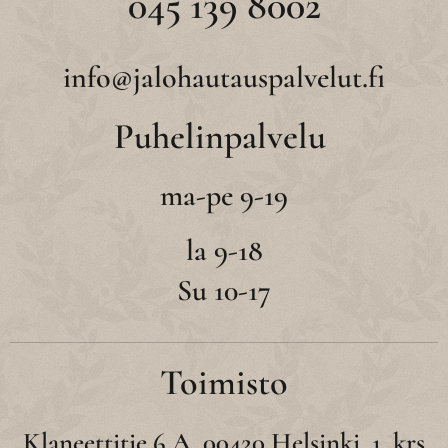
045 139 8002
info@jalohautauspalvelut.fi
Puhelinpalvelu
ma-pe 9-19
la 9-18
Su 10-17
Toimisto
Klaneettitie 6 A, 00420 Helsinki, 1. krs