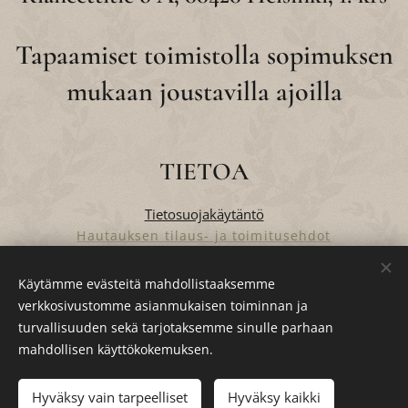
Tapaamiset toimistolla sopimuksen
mukaan joustavilla ajoilla
TIETOA
Tietosuojakäytäntö
Hautauksen tilaus- ja toimitusehdot
Verkkokaupan tilaus- ja toimitusehdot
Käytämme evästeitä mahdollistaaksemme
verkkosivustomme asianmukaisen toiminnan ja
turvallisuuden sekä tarjotaksemme sinulle parhaan
Evästeet
mahdollisen käyttökokemuksen.
Lisää ostoskoriin
Hyväksy vain tarpeelliset
Hyväksy kaikki