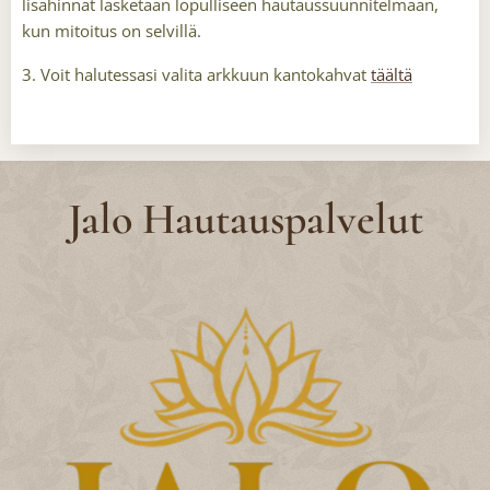
lisähinnat lasketaan lopulliseen hautaussuunnitelmaan,
kun mitoitus on selvillä.
3. Voit halutessasi valita arkkuun kantokahvat
täältä
Jalo Hautauspalvelut