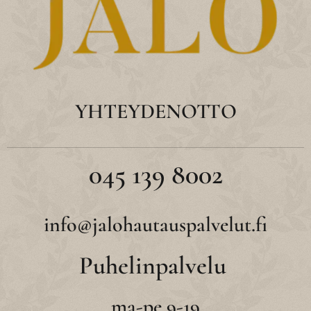
YHTEYDENOTTO
045 139 8002
info@jalohautauspalvelut.fi
Puhelinpalvelu
ma-pe 9-19