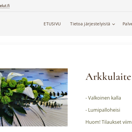
lut.fi
ETUSIVU
Tietoa järjestelyistä
Palv
Arkkulaite
- Valkoinen kalla
- Lumipalloheisi
Huom! Tilaukset viim.