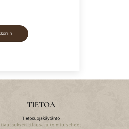
skoriin
TIETOA
Tietosuojakäytäntö
Hautauksen tilaus- ja toimitusehdot