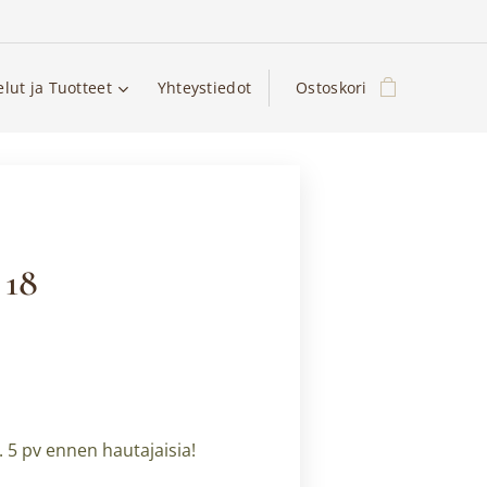
elut ja Tuotteet
Yhteystiedot
Ostoskori
 18
 5 pv ennen hautajaisia!