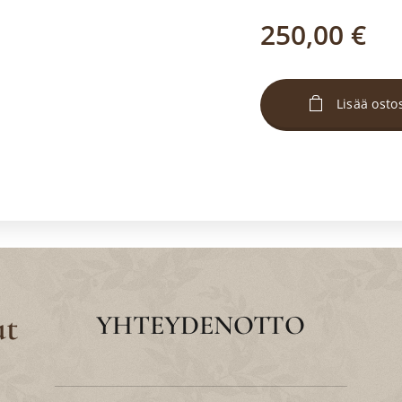
250,00
€
Lisää osto
ut
YHTEYDENOTTO