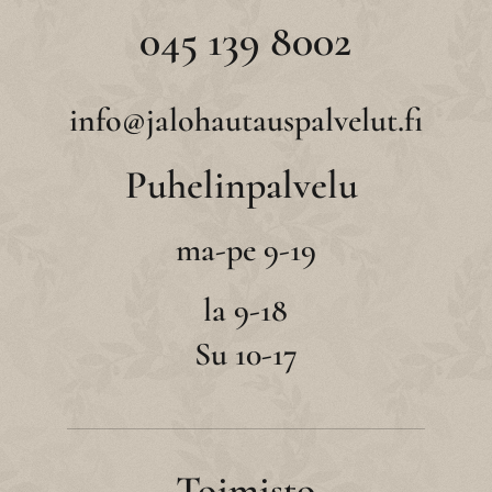
045 139 8002
info@jalohautauspalvelut.fi
Puhelinpalvelu
ma-pe 9-19
la 9-18
Su 10-17
Toimisto