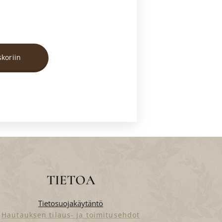
skoriin
TIETOA
Tietosuojakäytäntö
Hautauksen tilaus- ja toimitusehdot