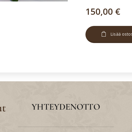
150,00
€
Lisää osto
ut
YHTEYDENOTTO