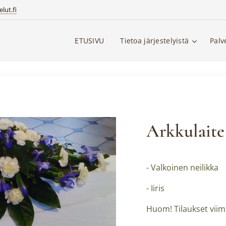
lut.fi
ETUSIVU
Tietoa järjestelyistä
Palv
Arkkulaite
- Valkoinen neilikka
- Iiris
Huom! Tilaukset viim.