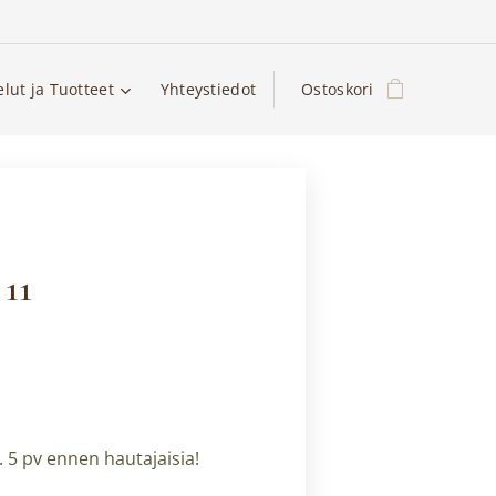
elut ja Tuotteet
Yhteystiedot
Ostoskori
 11
 5 pv ennen hautajaisia!