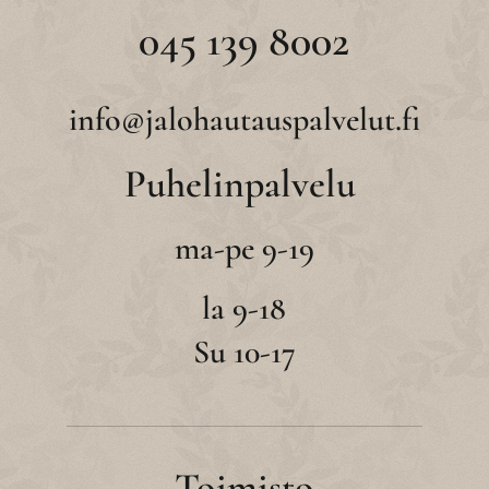
045 139 8002
info@jalohautauspalvelut.fi
Puhelinpalvelu
ma-pe 9-19
la 9-18
Su 10-17
Toimisto