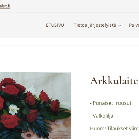
lut.fi
ETUSIVU
Tietoa järjestelyistä
Palv
Arkkulaite
- Punaiset ruusut
- Valkolilja
Huom! Tilaukset viim.