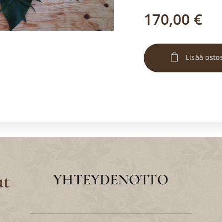
170,00
€
Lisää osto
ut
YHTEYDENOTTO