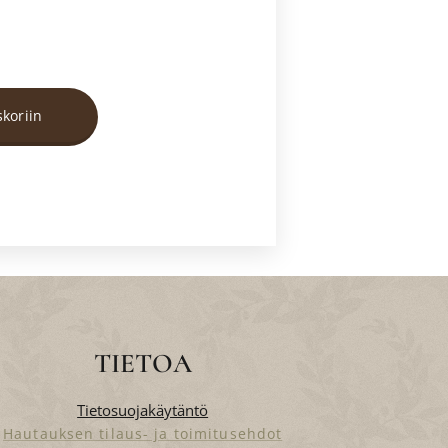
skoriin
TIETOA
Tietosuojakäytäntö
Hautauksen tilaus- ja toimitusehdot