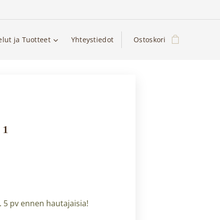
elut ja Tuotteet
Yhteystiedot
Ostoskori
 1
 5 pv ennen hautajaisia!