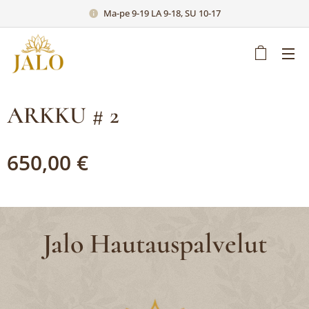
Ma-pe 9-19 LA 9-18, SU 10-17
ARKKU # 2
650,00
€
Jalo Hautauspalvelut